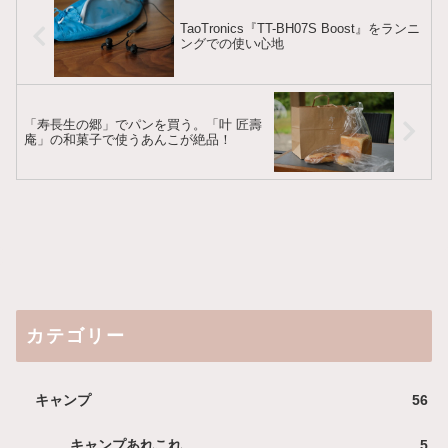
TaoTronics『TT-BH07S Boost』をランニ
ングでの使い心地
「寿長生の郷」でパンを買う。「叶 匠壽
庵」の和菓子で使うあんこが絶品！
カテゴリー
キャンプ
56
キャンプあれこれ
5