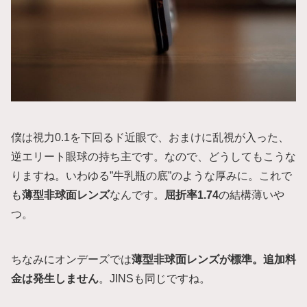
僕は視力0.1を下回るド近眼で、おまけに乱視が入った、
逆エリート眼球の持ち主です。なので、どうしてもこうな
りますね。いわゆる”牛乳瓶の底”のような厚みに。これで
も
薄型非球面レンズ
なんです。
屈折率1.74
の結構薄いや
つ。
ちなみにオンデーズでは
薄型非球面レンズが標準。追加料
金は発生しません
。JINSも同じですね。