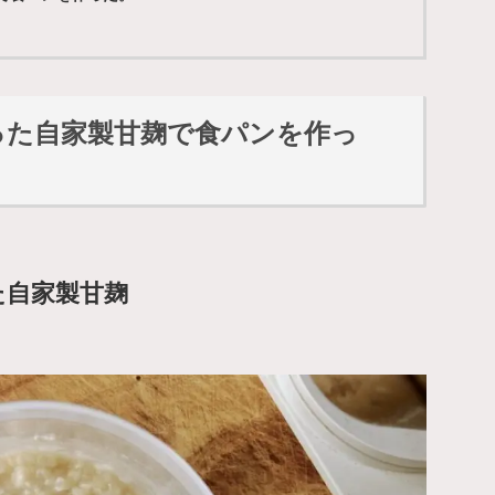
った自家製甘麹で食パンを作っ
た自家製甘麹