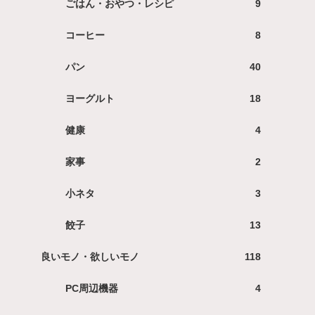
ごはん・おやつ・レシピ
9
コーヒー
8
パン
40
ヨーグルト
18
健康
4
家事
2
小ネタ
3
餃子
13
良いモノ・欲しいモノ
118
PC周辺機器
4