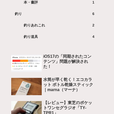
本・書評
1
釣り
6
釣りあれこれ
2
釣り道具
4
iOS17の「同期されたコン
テンツ」問題が解決され
た！
水筒が早く乾く！エコカラ
ット ボトル乾燥スティック
｜marna（マーナ）
【レビュー】東芝のポケッ
トワンセグラジオ「TY-
TPR1」