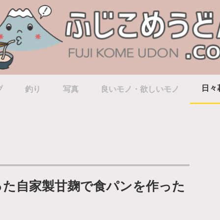
日々
プ
釣り
写真
良いモノ・欲しいモノ
った自家製甘麹で食パンを作った