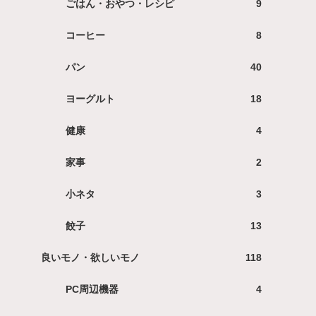
ごはん・おやつ・レシピ
9
コーヒー
8
パン
40
ヨーグルト
18
健康
4
家事
2
小ネタ
3
餃子
13
良いモノ・欲しいモノ
118
PC周辺機器
4