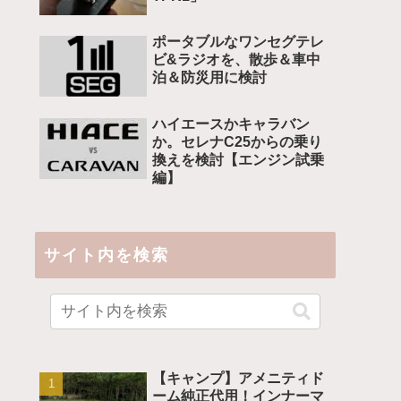
ポータブルなワンセグテレ
ビ&ラジオを、散歩＆車中
泊＆防災用に検討
ハイエースかキャラバン
か。セレナC25からの乗り
換えを検討【エンジン試乗
編】
サイト内を検索
【キャンプ】アメニティド
ーム純正代用！インナーマ