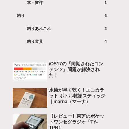
本・書評
1
釣り
6
釣りあれこれ
2
釣り道具
4
iOS17の「同期されたコン
テンツ」問題が解決され
た！
水筒が早く乾く！エコカラ
ット ボトル乾燥スティック
｜marna（マーナ）
【レビュー】東芝のポケッ
トワンセグラジオ「TY-
TPR1」