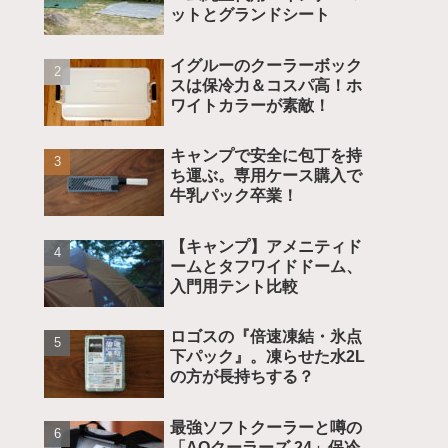
ットとグランドシート
イグルーのクーラーボック
スは保冷力＆コスパ高！ホ
ワイトカラーが素敵！
キャンプで安全に包丁を持
ち運ぶ。専用ケース購入で
牛乳パック卒業！
【キャンプ】アメニティド
ームとタフワイドドーム、
入門用テント比較
ロゴスの『倍速凍結・氷点
下パック』。凍らせた水2L
の方が長持ちする？
最強ソフトクーラーと噂の
「AOクーラーズ 24」保冷