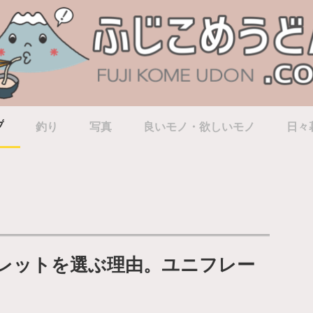
プ
釣り
写真
良いモノ・欲しいモノ
日々
キレットを選ぶ理由。ユニフレー