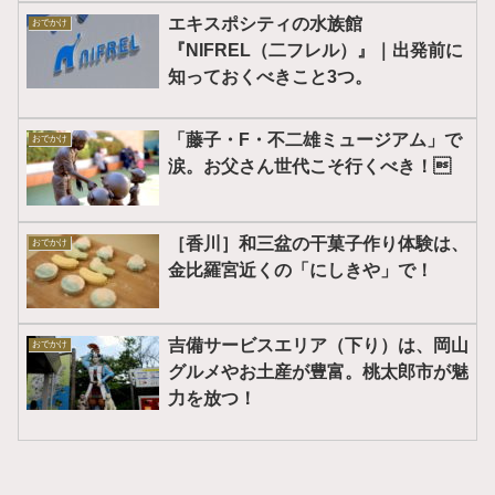
エキスポシティの水族館
おでかけ
『NIFREL（二フレル）』｜出発前に
知っておくべきこと3つ。
「藤子・F・不二雄ミュージアム」で
おでかけ
涙。お父さん世代こそ行くべき！
［香川］和三盆の干菓子作り体験は、
おでかけ
金比羅宮近くの「にしきや」で！
吉備サービスエリア（下り）は、岡山
おでかけ
グルメやお土産が豊富。桃太郎市が魅
力を放つ！