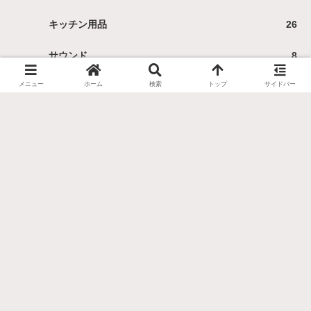
キッチン用品
26
サウンド
8
メニュー
ホーム
検索
トップ
サイドバー
スマホ
15
テーブルゲーム
3
便利アイテム
9
家具
1
家電
6
文房具
2
服・靴・かばん
9
本・書評
1