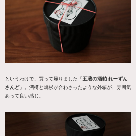
というわけで、買って帰りました「
五蔵の酒粕 れーずん
さんど
」。酒樽と焼杉が合わさったような外箱が、雰囲気
あって良い感じ。