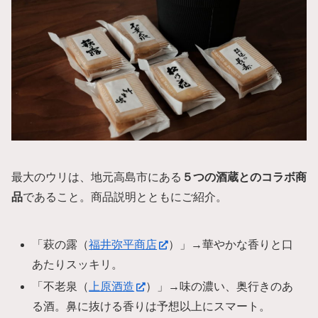
最大のウリは、地元高島市にある
５つの酒蔵とのコラボ商
品
であること。商品説明とともにご紹介。
「萩の露（
福井弥平商店
）」→華やかな香りと口
あたりスッキリ。
「不老泉（
上原酒造
）」→味の濃い、奥行きのあ
る酒。鼻に抜ける香りは予想以上にスマート。