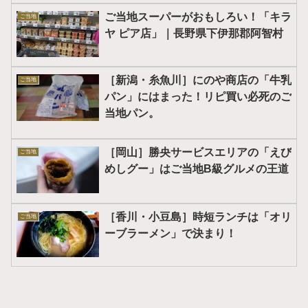
ご当地スーパーがおもしろい！「キラ
ご当地
ヤ ピア店」｜長野県下伊那郡阿智村
［新潟・糸魚川］にのや商店の「牛乳
ご当地
パン」にはまった！リピ買い必死のご
当地パン。
［岡山］勝央サービスエリアの「えび
ご当地
めしグー」はご当地B級グルメの王道
［香川・小豆島］時短ランチは「オリ
ご当地
ーブラーメン」で決まり！