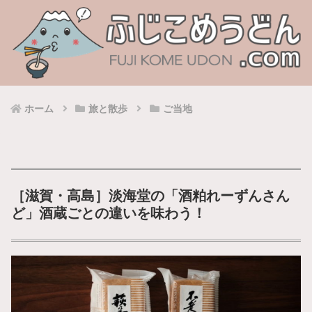
ホーム
旅と散歩
ご当地
［滋賀・高島］淡海堂の「酒粕れーずんさん
ど」酒蔵ごとの違いを味わう！