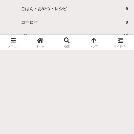
ごはん・おやつ・レシピ
9
コーヒー
8
パン
40
メニュー
ホーム
検索
トップ
サイドバー
ヨーグルト
18
健康
4
家事
2
小ネタ
3
餃子
13
良いモノ・欲しいモノ
118
PC周辺機器
4