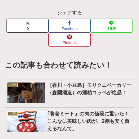
シェアする
X
Facebook
LINE
Pinterest
この記事も合わせて読みたい！
［香川・小豆島］モリクニベーカリー
ご当地
（森國酒造）の酒粕コッペが絶品！
｢養老ミート」の肉の値段に驚いた！
ご当地
こんなに美味しい肉が、2割も安く買
えるなんて。