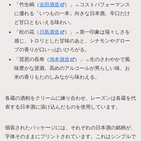
「竹生嶋（
吉田酒造
）」→コストパフォーマンス
に優れる「いつもの一本」向きな日本酒。辛口だけ
ど甘口ともいえる味わい。
「松の花（
川島酒造
）」→第一印象は瑞々しさを
感じ、トロリとした甘味のあと、シナモンやグロー
ブの香りが口いっぱいひろがる。
「琵琶の長寿（
池本酒造
）」→生のさわやかで風
味豊かな原酒。高めのアルコールが男らしい味。お
米の香りもたのしみながら味わえる。
各蔵の酒粕をクリームに練り合わせ、レーズンは各蔵を代
表する日本酒に漬け込んだものを使用しています。
個装されたパッケージには、それぞれの日本酒の銘柄が、
字体そのままにプリントされています。これはシンプルで