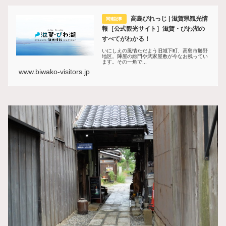
高島びれっじ | 滋賀県観光情
報［公式観光サイト］滋賀・びわ湖の
すべてがわかる！
いにしえの風情ただよう旧城下町、高島市勝野
地区。陣屋の総門や武家屋敷が今なお残ってい
ます。その一角で...
www.biwako-visitors.jp