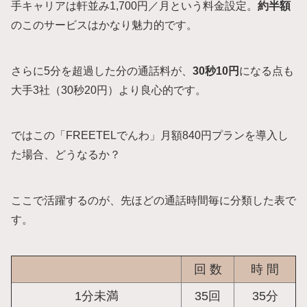
手キャリアは軒並み1,700円／月という料金設定。
約半額
のこのサービスはかなり魅力的です。
さらに5分を超過した分の通話料が、
30秒10円
になる点も
大手3社（30秒20円）より良心的です。
ではこの「FREETELでんわ」月額840円プランを導入し
た場合、どうなるか？
ここで活躍するのが、先ほどの通話時間毎に分類した表で
す。
回 数
時 間
1分未満
35回
35分