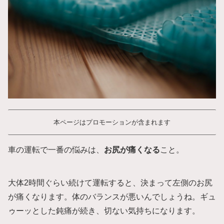
本ページはプロモーションが含まれます
車の運転で一番の悩みは、
お尻が痛くなる
こと。
大体2時間ぐらい続けて運転すると、決まって左側のお尻
が痛くなります。体のバランスが悪いんでしょうね。ギュ
ゥーッとした鈍痛が続き、切ない気持ちになります。