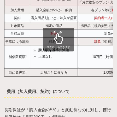
「お買物安心プラン 充
加入費用
購入金額の5％が一般的
各プラン毎に
月額
契約
購入商品1点ごとに加入が必要
契約者一人に
対象商品
指定の商品
携行品（規約参照：カ
自然故障
対象
対象外
事故による故障
対象外
対象
（盗難、
スクロールできます
購入額を基準
に減額
上限なし
補償限度額
10万円（時価が
自己負担額
店舗ごとに異なる
1,000円
費用（加入費用、契約）について
長期保証が「購入金額の5％」と変動制なのに対し、携行