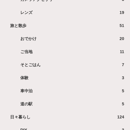
レンズ
19
旅と散歩
51
おでかけ
20
ご当地
11
そとごはん
7
体験
3
車中泊
5
道の駅
5
日々暮らし
124
DIY
3